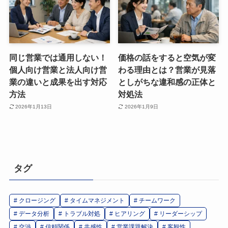
同じ営業では通用しない！
価格の話をすると空気が変
個人向け営業と法人向け営
わる理由とは？営業が見落
業の違いと成果を出す対応
としがちな違和感の正体と
方法
対処法
2026年1月13日
2026年1月9日
タグ
クロージング
タイムマネジメント
チームワーク
データ分析
トラブル対処
ヒアリング
リーダーシップ
交渉
信頼関係
共感性
営業課題解決
客観性