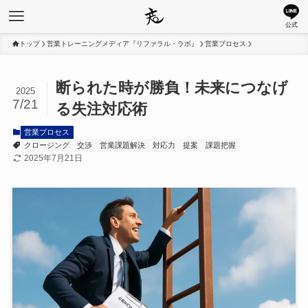
公式
トップ
営業トレーニングメディア『リファラル・ラボ』
営業プロセス
断られた時が勝負！未来につなげ
2025
7/21
る失注対応術
営業プロセス
クロージング
交渉
営業課題解決
対応力
提案
課題把握
2025年7月21日