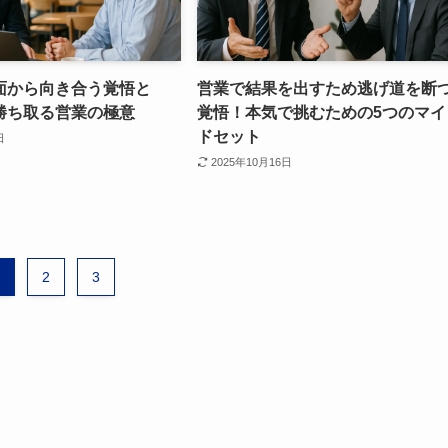
面から向き合う覚悟と
営業で結果を出すため逃げ道を断
勝ち取る営業の極意
覚悟！本気で挑むための5つのマイ
ドセット
日
2025年10月16日
2
3