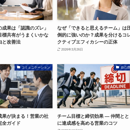
の成果は「認識のズレ」
なぜ「できると思えるチーム」は
目標共有がうまくいかな
倒的に強いのか？成果を分けるコ
由と改善法
クティブエフィカシーの正体
2026年3月26日
コミュニケーション
自己
成果が決まる！営業の社
チーム目標と締切効果 ― 仲間とと
完全ガイド
に達成感を高める営業のコツ