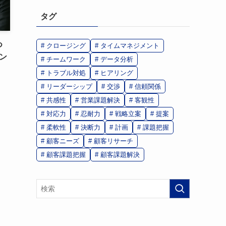
タグ
つ
クロージング
タイムマネジメント
ン
チームワーク
データ分析
トラブル対処
ヒアリング
リーダーシップ
交渉
信頼関係
共感性
営業課題解決
客観性
対応力
忍耐力
戦略立案
提案
柔軟性
決断力
計画
課題把握
顧客ニーズ
顧客リサーチ
顧客課題把握
顧客課題解決