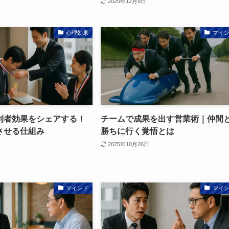
2025年12月9日
心理効果
マイ
利者効果をシェアする！
チームで成果を出す営業術｜仲間
させる仕組み
勝ちに行く覚悟とは
2025年10月26日
マインド
マイ