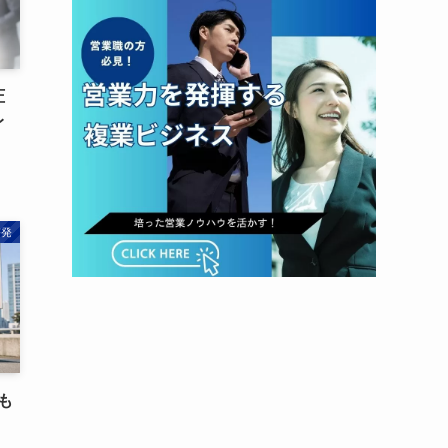
圧
レ
啓発
も