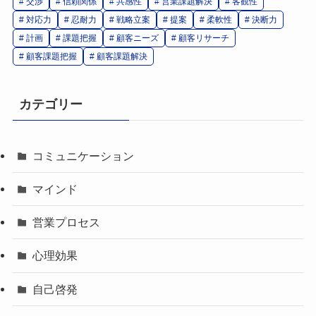
交渉
信頼関係
共感性
営業課題解決
客観性
対応力
忍耐力
戦略立案
提案
柔軟性
決断力
計画
課題把握
顧客ニーズ
顧客リサーチ
顧客課題把握
顧客課題解決
カテゴリー
コミュニケーション
マインド
営業プロセス
心理効果
自己啓発