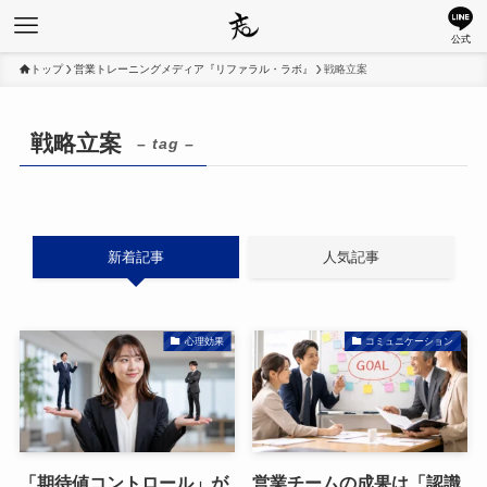
公式
トップ
営業トレーニングメディア『リファラル・ラボ』
戦略立案
戦略立案
– tag –
新着記事
人気記事
心理効果
コミュニケーション
「期待値コントロール」が
営業チームの成果は「認識