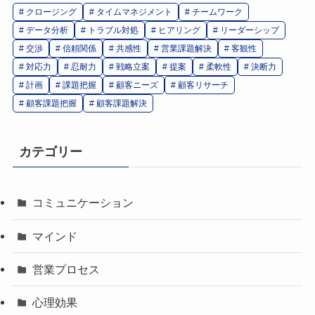
クロージング
タイムマネジメント
チームワーク
データ分析
トラブル対処
ヒアリング
リーダーシップ
交渉
信頼関係
共感性
営業課題解決
客観性
対応力
忍耐力
戦略立案
提案
柔軟性
決断力
計画
課題把握
顧客ニーズ
顧客リサーチ
顧客課題把握
顧客課題解決
カテゴリー
コミュニケーション
マインド
営業プロセス
心理効果