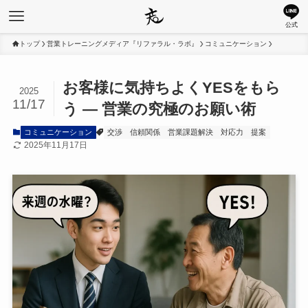
公式
トップ
営業トレーニングメディア『リファラル・ラボ』
コミュニケーション
お客様に気持ちよくYESをもら
2025
11/17
う ― 営業の究極のお願い術
コミュニケーション
交渉
信頼関係
営業課題解決
対応力
提案
2025年11月17日