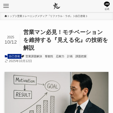
公式
トップ
営業トレーニングメディア『リファラル・ラボ』
自己啓発
営業マン必見！モチベーション
2025
を維持する『見える化』の技術を
10/12
解説
自己啓発
営業課題解決
客観性
忍耐力
計画
課題把握
2025年10月12日