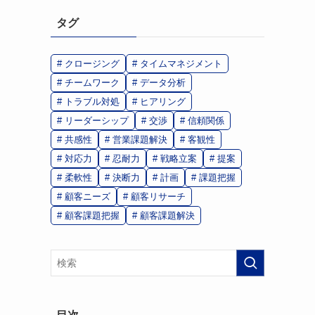
タグ
クロージング
タイムマネジメント
チームワーク
データ分析
トラブル対処
ヒアリング
リーダーシップ
交渉
信頼関係
共感性
営業課題解決
客観性
対応力
忍耐力
戦略立案
提案
柔軟性
決断力
計画
課題把握
顧客ニーズ
顧客リサーチ
顧客課題把握
顧客課題解決