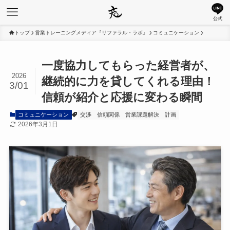
公式
トップ
営業トレーニングメディア『リファラル・ラボ』
コミュニケーション
一度協力してもらった経営者が、
2026
継続的に力を貸してくれる理由！
3/01
信頼が紹介と応援に変わる瞬間
コミュニケーション
交渉
信頼関係
営業課題解決
計画
2026年3月1日