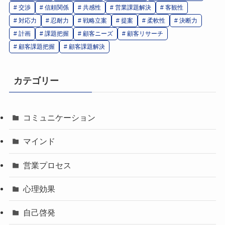
交渉
信頼関係
共感性
営業課題解決
客観性
対応力
忍耐力
戦略立案
提案
柔軟性
決断力
計画
課題把握
顧客ニーズ
顧客リサーチ
顧客課題把握
顧客課題解決
カテゴリー
コミュニケーション
マインド
営業プロセス
心理効果
自己啓発