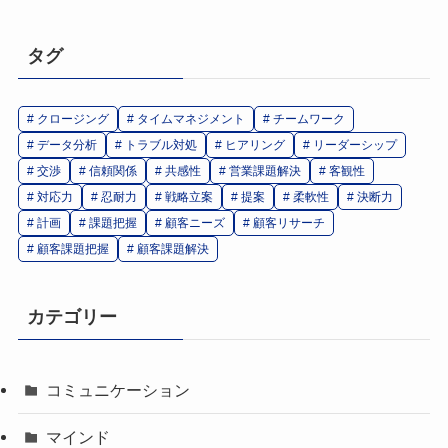
タグ
クロージング
タイムマネジメント
チームワーク
データ分析
トラブル対処
ヒアリング
リーダーシップ
交渉
信頼関係
共感性
営業課題解決
客観性
対応力
忍耐力
戦略立案
提案
柔軟性
決断力
計画
課題把握
顧客ニーズ
顧客リサーチ
顧客課題把握
顧客課題解決
カテゴリー
コミュニケーション
マインド