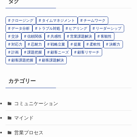
タグ
クロージング
タイムマネジメント
チームワーク
データ分析
トラブル対処
ヒアリング
リーダーシップ
交渉
信頼関係
共感性
営業課題解決
客観性
対応力
忍耐力
戦略立案
提案
柔軟性
決断力
計画
課題把握
顧客ニーズ
顧客リサーチ
顧客課題把握
顧客課題解決
カテゴリー
コミュニケーション
マインド
営業プロセス