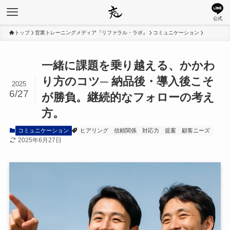
公式
トップ
営業トレーニングメディア『リファラル・ラボ』
コミュニケーション
一緒に課題を乗り越える、かかわ
り方のコツ─ 納品後・導入後こそ
2025
6/27
が勝負。継続的なフォローの考え
方。
コミュニケーション
ヒアリング
信頼関係
対応力
提案
顧客ニーズ
2025年6月27日